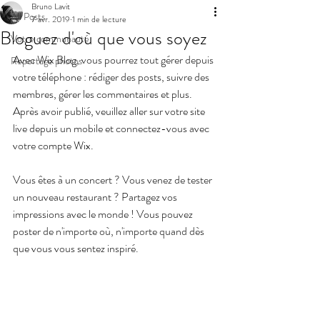
Bruno Lavit
All Posts
7 avr. 2019
1 min de lecture
Bloguez d'où que vous soyez
Votre communauté
Avec Wix Blog, vous pourrez tout gérer depuis 
Reportage photos
votre téléphone : rédiger des posts, suivre des 
membres, gérer les commentaires et plus. 
Après avoir publié, veuillez aller sur votre site 
live depuis un mobile et connectez-vous avec 
votre compte Wix. 
Vous êtes à un concert ? Vous venez de tester 
un nouveau restaurant ? Partagez vos 
impressions avec le monde ! Vous pouvez 
poster de n'importe où, n'importe quand dès 
que vous vous sentez inspiré.