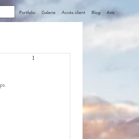
utique
Portfolio
Galerie
Accès client
Blog
Avis
ps.