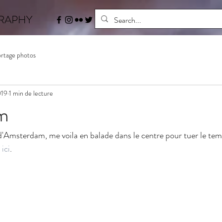
RAPHY
Se connecter
Accueil
Bo
rtage photos
019
1 min de lecture
m
d'Amsterdam, me voila en balade dans le centre pour tuer le tem
 
ici
.