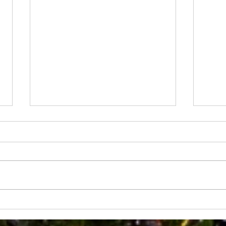
Trail Echappée Belle 2020
Shoot
(cha