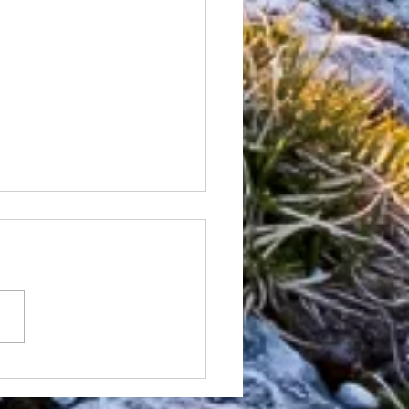
ing avec Jessica Pardin
mpionne de KV)