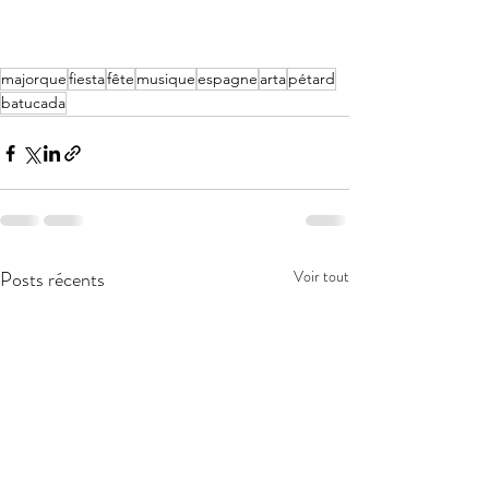
majorque
fiesta
fête
musique
espagne
arta
pétard
batucada
Posts récents
Voir tout