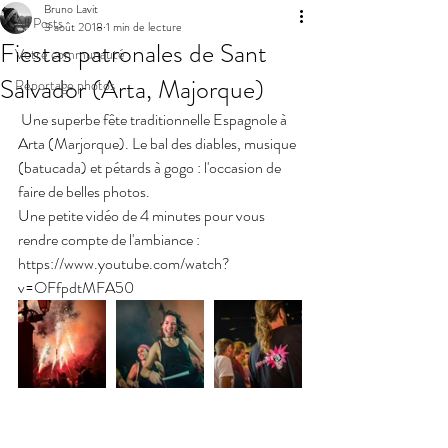
Bruno Lavit
All Posts
3 août 2018
1 min de lecture
Fiestas patronales de Sant
Votre communauté
Salvador (Arta, Majorque)
Reportage photos
 Une superbe fête traditionnelle Espagnole à 
Arta (Marjorque). Le bal des diables, musique 
(batucada) et pétards à gogo : l'occasion de 
faire de belles photos.
Une petite vidéo de 4 minutes pour vous 
rendre compte de l'ambiance : 
https://www.youtube.com/watch?
v=OFfpdtMFA50