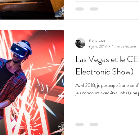
Bruno Lavit
8 janv. 2019
1 min de lecture
Las Vegas et le C
Electronic Show)
Avril 2018, je participe à une conf
jeu concours avec Axa Jobs (une ph