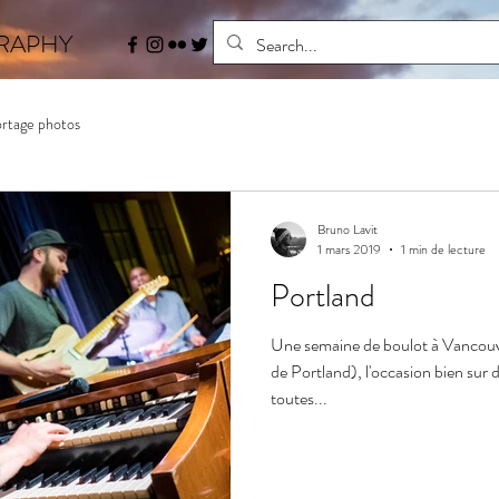
RAPHY
Se connecter
Accueil
Bo
rtage photos
Bruno Lavit
1 mars 2019
1 min de lecture
Portland
Une semaine de boulot à Vancouv
de Portland), l'occasion bien sur 
toutes...