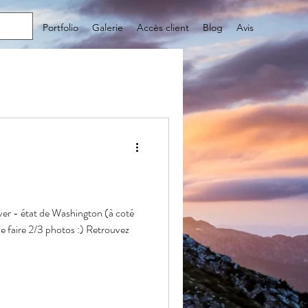
utique
Portfolio
Galerie
Accès client
Blog
Avis
er - état de Washington (à coté
de faire 2/3 photos :) Retrouvez