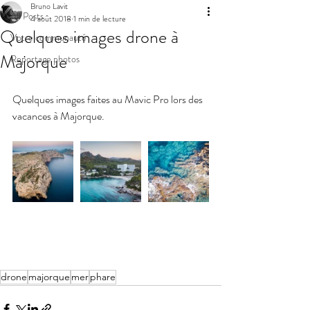
Bruno Lavit
All Posts
4 août 2018
1 min de lecture
Quelques images drone à
Votre communauté
Majorque
Reportage photos
Quelques images faites au Mavic Pro lors des 
vacances à Majorque.
drone
majorque
mer
phare